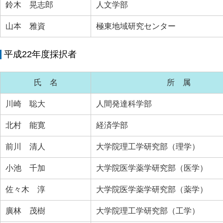
鈴木 晃志郎
人文学部
山本 雅資
極東地域研究センター
平成22年度採択者
氏 名
所 属
川崎 聡大
人間発達科学部
北村 能寛
経済学部
前川 清人
大学院理工学研究部（理学）
小池 千加
大学院医学薬学研究部（医学）
佐々木 淳
大学院医学薬学研究部（薬学）
廣林 茂樹
大学院理工学研究部（工学）