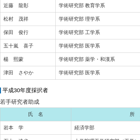
近藤 龍彰
学術研究部 教育学系
松村 茂祥
学術研究部 理学系
保田 俊行
学術研究部 工学系
五十嵐 喜子
学術研究部 医学系
楊 熙蒙
学術研究部 薬学・和漢系
津田 さやか
学術研究部 医学系
平成30年度採択者
若手研究者助成
氏 名
所 
岩本 学
経済学部