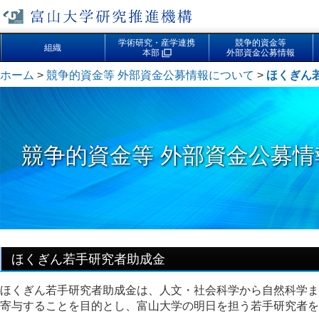
学術研究・産学連携
競争的資金等
組織
本部
外部資金公募情報
ホーム
>
競争的資金等 外部資金公募情報について
>
ほくぎん
競争的資金等 外部資金公募情
ほくぎん若手研究者助成金
ほくぎん若手研究者助成金は、人文・社会科学から自然科学ま
寄与することを目的とし、富山大学の明日を担う若手研究者を