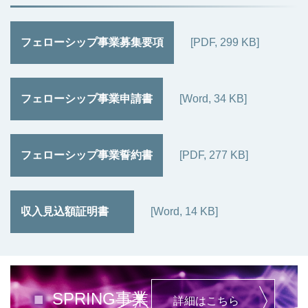
フェローシップ事業募集要項
[PDF, 299 KB]
フェローシップ事業申請書
[Word, 34 KB]
フェローシップ事業誓約書
[PDF, 277 KB]
収入見込額証明書
[Word, 14 KB]
■
SPRING事業
詳細はこちら