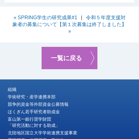
« SPRING学生の研究成果#1
|
令和５年度支援対
象者の募集について【第１次募集は終了しました】
»
一覧に戻る
組織
学術研究・産学連携本部
競争的資金等外部資金公募情報
ほくぎん若手研究者助成金
富山第一銀行奨学財団
「研究活動に対する助成」
北陸地区国立大学学術連携支援事業