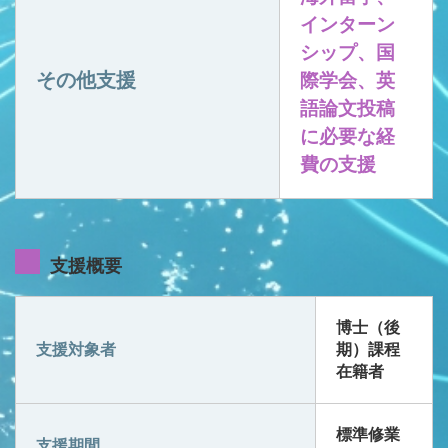
インターン
シップ、国
その他支援
際学会、英
語論文投稿
に必要な経
費の支援
支援概要
博士（後
支援対象者
期）課程
在籍者
標準修業
支援期間