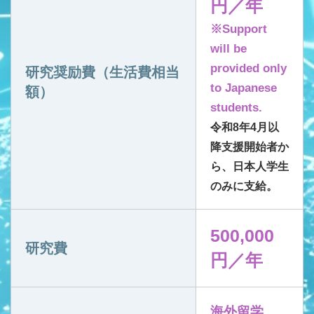
円／年
※Support
will be
provided only
研究奨励費（生活費相当
to Japanese
額）
students.
令和8年4月以
降支援開始者か
ら、日本人学生
のみに支給。
500,000
研究費
円／年
海外留学、