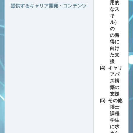
用的
提供するキャリア開発・コンテンツ
なス
キ
ル）
の
の習
得に
向け
た支
援
キャリ
アパ
ス構
築の
支援
その他
博士
課程
学生
に求