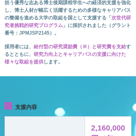
担う優秀な志ある博士後期課程学生への経済的支援を強化
し、博士人材が幅広く活躍するための多様なキャリアパス
の整備を進める大学の取組を国として支援する「
次世代研
究者挑戦的研究プログラム
」に採択されました（グラント
番号：JPMJSP2145）。
採用者には、
給付型の研究奨励費（※）と研究費を支給
す
るとともに、
研究力向上とキャリアパスの支援に向けた
様々な取組を提供
します。
支援内容
2,160,000