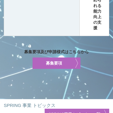
めら
れる
能力
向上
の支
援
募集要項及び申請様式はこちらから
募集要項
SPRING 事業 トピックス