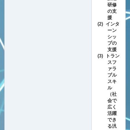
研修
の支
援
インタ
ーン
シッ
プの
支援
トラン
スフ
ァラ
ブル
スキ
ル
（社
会で
広く
活躍
でき
る汎